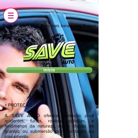
Proteção completa, muto mais barato que Seguro
início
+ PROTEÇÃO
A SAVE AUTO oferece proteção para
acidentes, furtos, roubos, colisões, e
fenômenos da natureza, como chuvas de
granizo ou submersão por inundação ou
alagamento