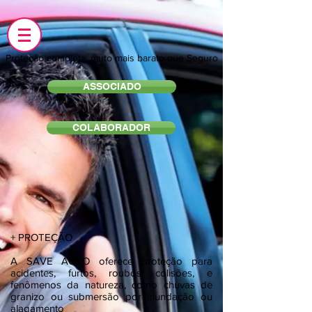
Proteção completa, muto mais barato que Seguro
ASSOCIADO
COLABORADOR
+ PROTEÇÃO
A SAVE AUTO oferece proteção para
acidentes, furtos, roubos, colisões, e
fenômenos da natureza, como chuvas de
granizo ou submersão por inundação ou
alagamento