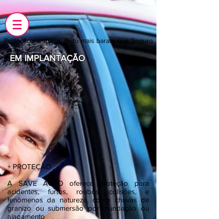
Proteção completa, muto mais barato que Seguro
EM IMPLANTAÇÃO
+ PROTEÇÃO
A SAVE AUTO oferece proteção para
acidentes, furtos, roubos, colisões, e
fenômenos da natureza, como chuvas de
granizo ou submersão por inundação ou
alagamento